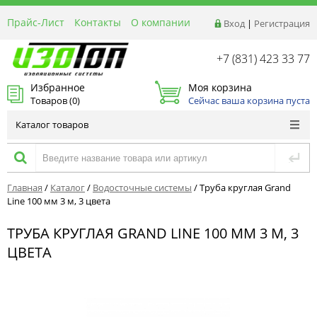
Прайс-Лист
Контакты
О компании
Вход
|
Регистрация
Реквизиты
Доставка
+7 (831) 423 33 77
Акции и Распродажи
Избранное
Моя корзина
Оптовым покупателям
Товаров (
0
)
Сейчас ваша корзина пуста
Расчет материалов
Каталог товаров
Главная
/
Каталог
/
Водосточные системы
/
Труба круглая Grand
Line 100 мм 3 м, 3 цвета
ТРУБА КРУГЛАЯ GRAND LINE 100 ММ 3 М, 3
ЦВЕТА