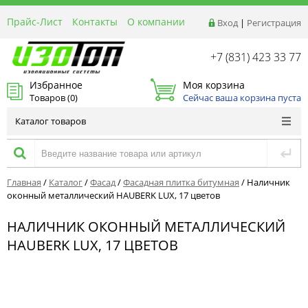
Прайс-Лист
Контакты
О компании
Вход
|
Регистрация
Реквизиты
Доставка
+7 (831) 423 33 77
Акции и Распродажи
Избранное
Моя корзина
Оптовым покупателям
Товаров (
0
)
Сейчас ваша корзина пуста
Расчет материалов
Каталог товаров
Главная
/
Каталог
/
Фасад
/
Фасадная плитка битумная
/
Наличник
оконный металлический HAUBERK LUX, 17 цветов
НАЛИЧНИК ОКОННЫЙ МЕТАЛЛИЧЕСКИЙ
HAUBERK LUX, 17 ЦВЕТОВ