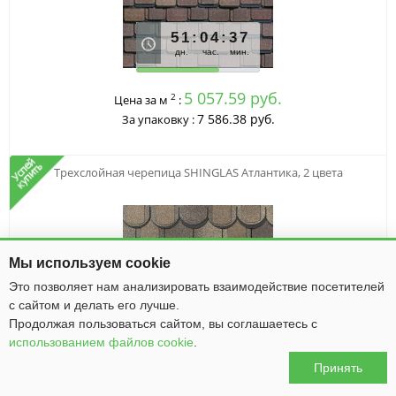
51
:
04
:
37
дн.
час.
мин.
5 057.59 руб.
2
Цена за м
:
7 586.38 руб.
За упаковку :
Трехслойная черепица SHINGLAS Атлантика, 2 цвета
Мы используем cookie
Это позволяет нам анализировать взаимодействие посетителей
с сайтом и делать его лучше.
Продолжая пользоваться сайтом, вы соглашаетесь с
51
:
04
:
38
дн.
час.
мин.
использованием файлов cookie
.
Принять
0
0
0
0
4 121.00 руб.
2
Цена за м
: