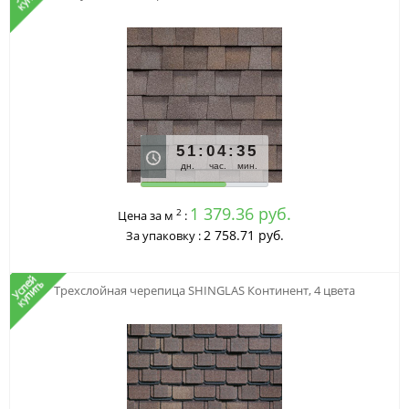
51
:
04
:
35
дн.
час.
мин.
1 379.36 руб.
2
Цена за м
:
2 758.71 руб.
За упаковку :
Трехслойная черепица SHINGLAS Континент, 4 цвета