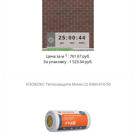
25
:
00
:
44
дн.
час.
мин.
2
Цена за м
:
761.67 руб.
За упаковку :
1 523.34 руб.
123
ИЗОБОКС Теплозащита Мини (2) 6560-610-50