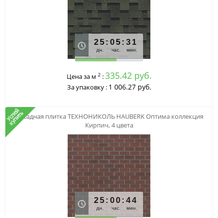
25
:
05
:
31
дн.
час.
мин.
335.42 руб.
2
Цена за м
:
1 006.27 руб.
За упаковку :
Фасадная плитка ТЕХНОНИКОЛЬ HAUBERK Оптима коллекция
Кирпич, 4 цвета
25
:
00
:
44
дн.
час.
мин.