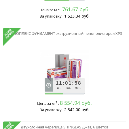
761.67 руб.
2
Цена за м
:
1 523.34 руб.
За упаковку :
ТЕХНОПЛЕКС ФУНДАМЕНТ экструзионный пенополистирол XPS
11
:
01
:
58
дн.
час.
мин.
8 554.94 руб.
3
Цена за м
:
2 342.00 руб.
За упаковку :
Двухслойная черепица SHINGLAS Джаз, 6 цветов