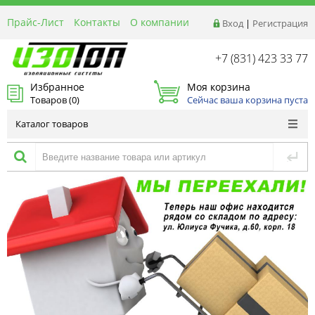
Прайс-Лист
Контакты
О компании
Вход
|
Регистрация
Реквизиты
Доставка
+7 (831) 423 33 77
Акции и Распродажи
Избранное
Моя корзина
Оптовым покупателям
Товаров (
0
)
Сейчас ваша корзина пуста
Расчет материалов
Каталог товаров