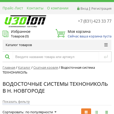
Прайс-Лист
Контакты
О компании
Вход
|
Регистрация
Реквизиты
Доставка
+7 (831) 423 33 77
Акции и Распродажи
Избранное
Моя корзина
Оптовым покупателям
Товаров (
0
)
Сейчас ваша корзина пуста
Расчет материалов
Каталог товаров
Главная
/
Каталог
/
Скатная кровля
/
Водосточная система
ТЕХНОНИКОЛЬ
ВОДОСТОЧНЫЕ СИСТЕМЫ ТЕХНОНИКОЛЬ
В Н. НОВГОРОДЕ
Показать фильтр
Сортировать:
по популярности