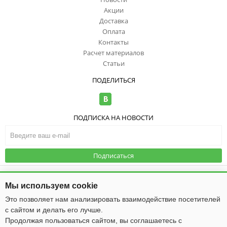
Акции
Доставка
Оплата
Контакты
Расчет материалов
Статьи
ПОДЕЛИТЬСЯ
ПОДПИСКА НА НОВОСТИ
Подписаться
© ООО "ИзоТоп", 2006-2026. Все права
защищены. Информация сайта
Публичная оферта
|
Политика
Мы используем cookie
защищена законом об авторских
конфиденциальности
правах.
Это позволяет нам анализировать взаимодействие посетителей
с сайтом и делать его лучше.
Общество с ограниченной ответственностью «ИзоТоп»
ИНН 5256084834
Продолжая пользоваться сайтом, вы соглашаетесь с
ОГРН 1085256009475