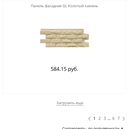
Панель фасадная GL Колотый камень
584.15 руб.
Загрузить еще
1
2
3
...
6
7
Сортировать:
по популярности