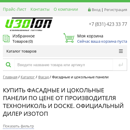
Прайс-Лист
Контакты
О компании
Вход
|
Регистрация
Реквизиты
Доставка
+7 (831) 423 33 77
Акции и Распродажи
Избранное
Моя корзина
Оптовым покупателям
Товаров (
0
)
Сейчас ваша корзина пуста
Расчет материалов
Каталог товаров
Главная
/
Каталог
/
Фасад
/
Фасадные и цокольные панели
КУПИТЬ ФАСАДНЫЕ И ЦОКОЛЬНЫЕ
ПАНЕЛИ ПО ЦЕНЕ ОТ ПРОИЗВОДИТЕЛЯ
ТЕХНОНИКОЛЬ И DOCKE. ОФИЦИАЛЬНЫЙ
ДИЛЕР ИЗОТОП
Показать фильтр