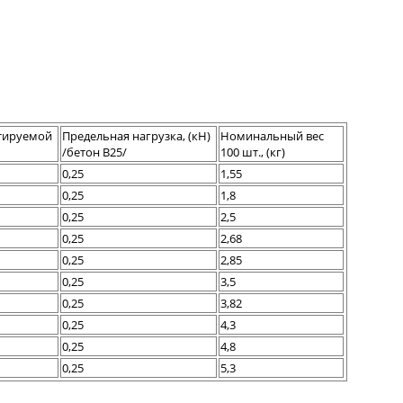
тируемой
Предельная нагрузка, (кН)
Номинальный вес
/бетон В25/
100 шт., (кг)
0,25
1,55
0,25
1,8
0,25
2,5
0,25
2,68
0,25
2,85
0,25
3,5
0,25
3,82
0,25
4,3
0,25
4,8
0,25
5,3