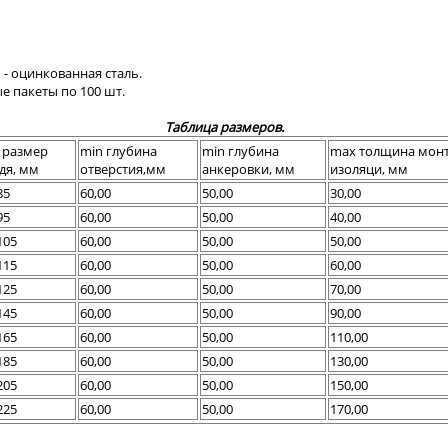
- оцинкованная сталь.
е пакеты по 100 шт.
Таблица размеров.
l, размер
min глубина
min глубина
max толщина мон
дя, мм
отверстия,мм
анкеровки, мм
изоляци, мм
85
60,00
50,00
30,00
95
60,00
50,00
40,00
105
60,00
50,00
50,00
115
60,00
50,00
60,00
125
60,00
50,00
70,00
145
60,00
50,00
90,00
165
60,00
50,00
110,00
185
60,00
50,00
130,00
205
60,00
50,00
150,00
225
60,00
50,00
170,00