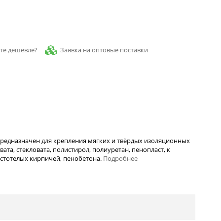
Заявка на оптовые поставки
те дешевле?
редназначен для крепления мягких и твёрдых изоляционных
вата, стекловата, полистирол, полиуретан, пенопласт, к
устотелых кирпичей, пенобетона.
Подробнее