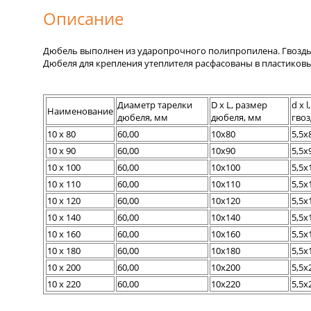
Описание
Дюбель выполнен из ударопрочного полипропилена. Гвоздь 
Дюбеля для крепления утеплителя расфасованы в пластиковы
Диаметр тарелки
D x L, размер
d x 
Наименование
дюбеля, мм
дюбеля, мм
гвоз
10 x 80
60,00
10x80
5,5x
10 x 90
60,00
10x90
5,5x
10 x 100
60,00
10x100
5,5x
10 x 110
60,00
10x110
5,5x
10 x 120
60,00
10x120
5,5x
10 x 140
60,00
10x140
5,5x
10 x 160
60,00
10x160
5,5x
10 x 180
60,00
10x180
5,5x
10 x 200
60,00
10x200
5,5x
10 x 220
60,00
10x220
5,5x