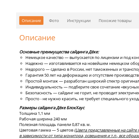
Описание
Фото
Инструкции
Похожие товары
Описание
Основные преимущества сайдинга Дёке:
Немецкое качество — выпускается по лицензии и под конт
Надежно — изготавливается на новейшем немецком обор
Недорого — сделано в России, нет таможенных и транспо
Гарантия 50 лет на деформацию и отсутствие производст
Простой монтаж — разработан широкий спектр оригина
Индивидуальность — подберите свое сочетание «вкусных
Безопасность — сайдинг не горит, не проводит электрич
Просто - не нужно красить, не требует специального уход
Размеры сайдинга Дёке
БлокХаус
Толщина 1,1 мм
Рабочая ширина 240 мм
Полезная площадь панели 0,87 кв. м.
Цветовая гамма — 5 цветов
(Цвета представленные на сайте
в зависимости от типа монитора, освещения и т.п., все обр