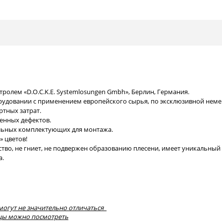
ролем «D.O.C.K.E. Systemlosungen Gmbh», Берлин, Германия.
удовании с применением европейского сырья, по эксклюзивной немец
ртных затрат.
венных дефектов.
льных комплектующих для монтажа.
» цветов!
ество, не гниет, не подвержен образованию плесени, имеет уникальный
а.
 могут не значительно отличаться
азцы можно посмотреть