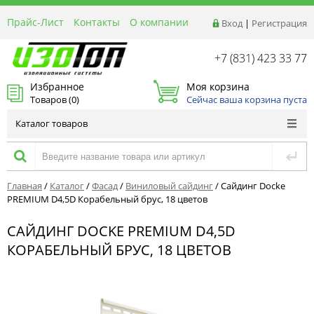
Прайс-Лист
Контакты
О компании
Вход
|
Регистрация
Реквизиты
Доставка
+7 (831) 423 33 77
Акции и Распродажи
Избранное
Моя корзина
Оптовым покупателям
Товаров (
0
)
Сейчас ваша корзина пуста
Расчет материалов
Каталог товаров
Главная
/
Каталог
/
Фасад
/
Виниловый сайдинг
/
Сайдинг Docke
PREMIUM D4,5D Корабельный брус, 18 цветов
САЙДИНГ DOCKE PREMIUM D4,5D
КОРАБЕЛЬНЫЙ БРУС, 18 ЦВЕТОВ