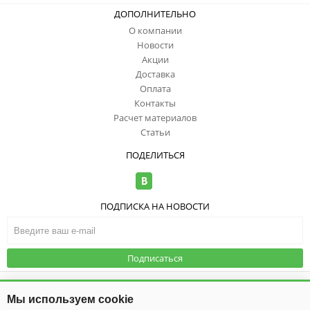
ДОПОЛНИТЕЛЬНО
О компании
Новости
Акции
Доставка
Оплата
Контакты
Расчет материалов
Статьи
ПОДЕЛИТЬСЯ
ПОДПИСКА НА НОВОСТИ
Подписаться
© ООО "ИзоТоп", 2006-2026. Все права
защищены. Информация сайта
Публичная оферта
|
Политика
Мы используем cookie
защищена законом об авторских
конфиденциальности