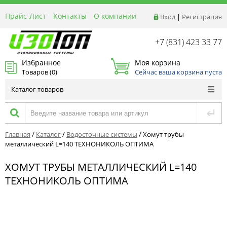
Прайс-Лист
Контакты
О компании
Вход
|
Регистрация
Реквизиты
Доставка
+7 (831) 423 33 77
Акции и Распродажи
Избранное
Моя корзина
Оптовым покупателям
Товаров (
0
)
Сейчас ваша корзина пуста
Расчет материалов
Каталог товаров
Главная
/
Каталог
/
Водосточные системы
/
Хомут трубы
металлический L=140 ТЕХНОНИКОЛЬ ОПТИМА
ХОМУТ ТРУБЫ МЕТАЛЛИЧЕСКИЙ L=140
ТЕХНОНИКОЛЬ ОПТИМА