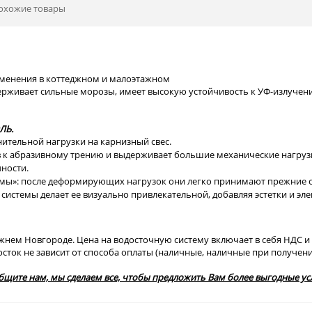
охожие товары
менения в коттеджном и малоэтажном
ерживает сильные морозы, имеет высокую устойчивость к УФ-излуче
ЛЬ.
лнительной нагрузки на карнизный свес.
 к абразивному трению и выдерживает большие механические нагрузки
ности.
мы»: после деформирующих нагрузок они легко принимают прежние 
 системы делает ее визуально привлекательной, добавляя эстетки и э
ем Новгороде. Цена на водосточную систему включает в себя НДС и де
осток не зависит от способа оплаты (наличные, наличные при получени
общите нам, мы сделаем все, чтобы предложить Вам более выгодные ус