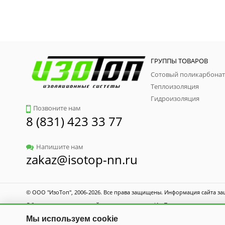
ГРУППЫ ТОВАРОВ
Сотовый поликарбонат
Теплоизоляция
Гидроизоляция
Позвоните нам
8 (831) 423 33 77
Напишите нам
zakaz@isotop-nn.ru
© ООО "ИзоТоп", 2006-2026. Все права защищены. Информация сайта за
Общество с ограниченной ответственностью «ИзоТоп»
ИНН 5256084834
Мы используем cookie
ОГРН 1085256009475