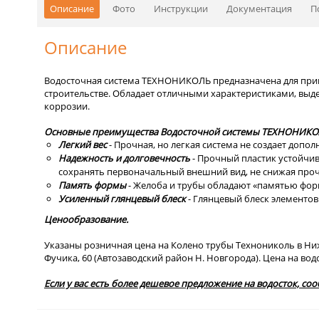
Описание
Фото
Инструкции
Документация
П
Описание
Водосточная система ТЕХНОНИКОЛЬ предназначена для при
строительстве. Обладает отличными характеристиками, выд
коррозии.
Основные преимущества Водосточной системы ТЕХНОНИКО
Легкий вес
- Прочная, но легкая система не создает допо
Надежность и долговечность
- Прочный пластик устойчив
сохранять первоначальный внешний вид, не снижая проч
Память формы
- Желоба и трубы обладают «памятью фор
Усиленный глянцевый блеск
- Глянцевый блеск элементов
Ценообразование.
Указаны розничная цена на Колено трубы Технониколь в Нижн
Фучика, 60 (Автозаводский район Н. Новгорода). Цена на вод
Если у вас есть более дешевое предложение на водосток, со