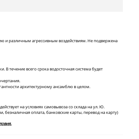
нию и различным агрессивным воздействиям. Не подвержена
. В течение всего срока водосточная система будет
очертания.
легантности архитектурному ансамблю в целом.
йствует на условиях самовывоза со склада на ул. Ю.
и, безналичная оплата, банковские карты, перевод на карту)
ловия.