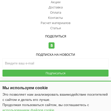
Акции
Доставка
Оплата
Контакты
Расчет материалов
Статьи
ПОДЕЛИТЬСЯ
ПОДПИСКА НА НОВОСТИ
Подписаться
© ООО "ИзоТоп", 2006-2026. Все права
защищены. Информация сайта
Публичная оферта
|
Политика
Мы используем cookie
защищена законом об авторских
конфиденциальности
правах.
Это позволяет нам анализировать взаимодействие посетителей
с сайтом и делать его лучше.
Общество с ограниченной ответственностью «ИзоТоп»
ИНН 5256084834
Продолжая пользоваться сайтом, вы соглашаетесь с
ОГРН 1085256009475
использованием файлов cookie
.
Юридический адрес: 603016, г. Нижний Новгород, ул. Ю. Фучика, д. 50