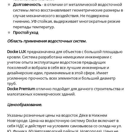
Долговечность
- в отличии от металлической водосточной
системы легко восстанавливает геометрические размеры в
случае механического воздействия. Не подвержена
гниению, УФ стойкая, выдерживает многократные резкие
перепады температур.
Простой уход
Область применения водосточных систем.
Dоcke LUX
предназначена для объектов с большой площадью
кровли. Система разработана немецкими инженерами с
учетом опыта эксплуатации водостоков предыдущих
поколений и вобрала в себя все лучшие инженерные и
дизайнерские идеи, применяемые в этой сфере. Имеет
усиленную прочность всех элементов и больший диаметр
труб.
Docke Premium
отлично подойдет для дачного строительства и
малоэтажных коммерческих зданий.
Ценообразование.
Указаны розничные цены на водосток Дёке в Нижнем
Новгороде. Цена на водосточную систему Docke включает в
себя НДС и действует на условиях самовывоза со склада на ул.
Ю. Фучика, 60 (Автозаводский район Н. Новгорода). Цена не