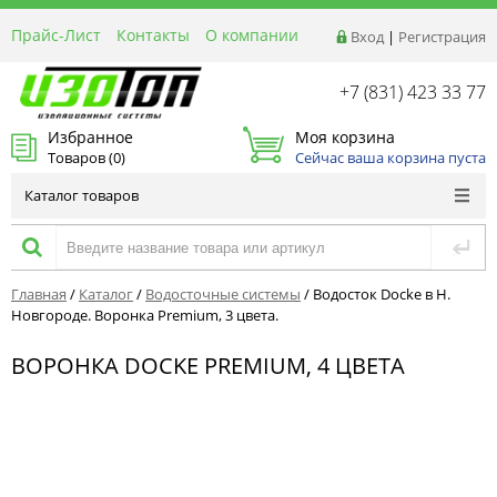
Прайс-Лист
Контакты
О компании
Вход
|
Регистрация
Реквизиты
Доставка
+7 (831) 423 33 77
Акции и Распродажи
Избранное
Моя корзина
Оптовым покупателям
Товаров (
0
)
Сейчас ваша корзина пуста
Расчет материалов
Каталог товаров
Главная
/
Каталог
/
Водосточные системы
/
Водосток Docke в Н.
Новгороде. Воронка Premium, 3 цвета.
ВОРОНКА DOCKE PREMIUM, 4 ЦВЕТА