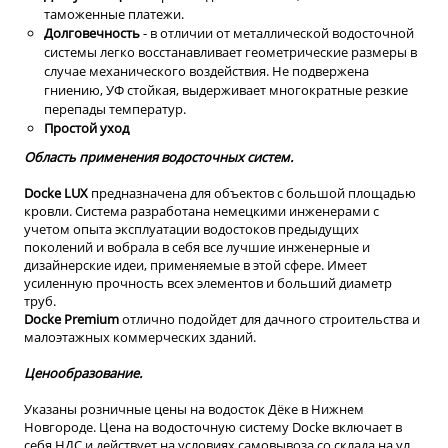
таможенные платежи.
Долговечность
- в отличии от металлической водосточной
системы легко восстанавливает геометрические размеры в
случае механического воздействия. Не подвержена
гниению, УФ стойкая, выдерживает многократные резкие
перепады температур.
Простой уход
Область применения водосточных систем.
Dоcke LUX
предназначена для объектов с большой площадью
кровли. Система разработана немецкими инженерами с
учетом опыта эксплуатации водостоков предыдущих
поколений и вобрала в себя все лучшие инженерные и
дизайнерские идеи, применяемые в этой сфере. Имеет
усиленную прочность всех элементов и больший диаметр
труб.
Docke Premium
отлично подойдет для дачного строительства и
малоэтажных коммерческих зданий.
Ценообразование.
Указаны розничные цены на водосток Дёке в Нижнем
Новгороде. Цена на водосточную систему Docke включает в
себя НДС и действует на условиях самовывоза со склада на ул.