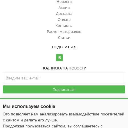
Новости
Акции
Доставка
Оплата
Контакты
Расчет материалов
Статьи
ПОДЕЛИТЬСЯ
ПОДПИСКА НА НОВОСТИ
Подписаться
© ООО "ИзоТоп", 2006-2026. Все права
защищены. Информация сайта
Публичная оферта
|
Политика
Мы используем cookie
защищена законом об авторских
конфиденциальности
правах.
Это позволяет нам анализировать взаимодействие посетителей
с сайтом и делать его лучше.
Общество с ограниченной ответственностью «ИзоТоп»
ИНН 5256084834
Продолжая пользоваться сайтом, вы соглашаетесь с