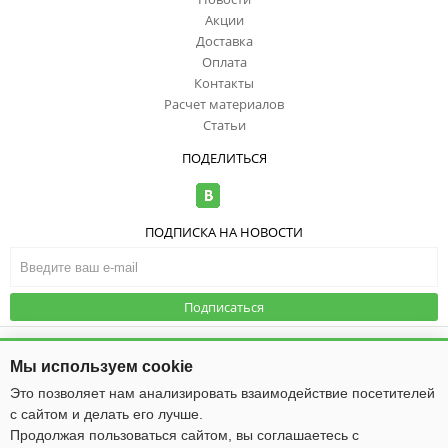
Акции
Доставка
Оплата
Контакты
Расчет материалов
Статьи
ПОДЕЛИТЬСЯ
ПОДПИСКА НА НОВОСТИ
Подписаться
© ООО "ИзоТоп", 2006-2026. Все права
защищены. Информация сайта
Публичная оферта
|
Политика
Мы используем cookie
защищена законом об авторских
конфиденциальности
правах.
Это позволяет нам анализировать взаимодействие посетителей
с сайтом и делать его лучше.
Общество с ограниченной ответственностью «ИзоТоп»
ИНН 5256084834
Продолжая пользоваться сайтом, вы соглашаетесь с
ОГРН 1085256009475