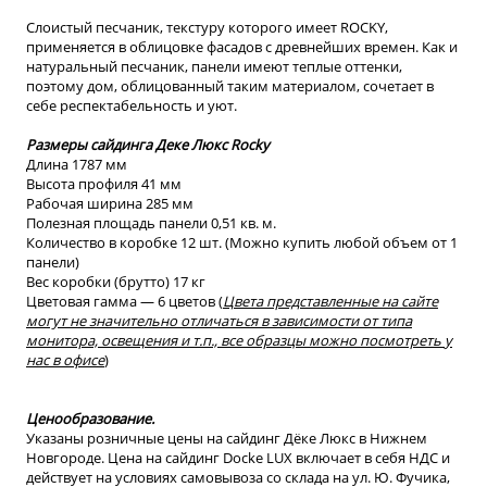
Слоистый песчаник, текстуру которого имеет ROCKY,
применяется в облицовке фасадов с древнейших времен. Как и
натуральный песчаник, панели имеют теплые оттенки,
поэтому дом, облицованный таким материалом, сочетает в
себе респектабельность и уют.
Размеры сайдинга Деке Люкс
Rocky
Длина 1787 мм
Высота профиля 41 мм
Рабочая ширина 285 мм
Полезная площадь панели 0,51 кв. м.
Количество в коробке 12 шт. (Можно купить любой объем от 1
панели)
Вес коробки (брутто) 17 кг
Цветовая гамма — 6 цветов (
Цвета представленные на сайте
могут не значительно отличаться
в зависимости от типа
монитора, освещения и т.п., все образцы можно посмотреть
у
нас в офисе
)
Ценообразование.
Указаны розничные цены на сайдинг Дёке Люкс в Нижнем
Новгороде. Цена на сайдинг Docke LUX включает в себя НДС и
действует на условиях самовывоза со склада на ул. Ю. Фучика,